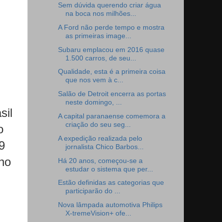
Sem dúvida querendo criar água
na boca nos milhões...
A Ford não perde tempo e mostra
as primeiras image...
Subaru emplacou em 2016 quase
1.500 carros, de seu...
Qualidade, esta é a primeira coisa
que nos vem à c...
Salão de Detroit encerra as portas
neste domingo, ...
sil
A capital paranaense comemora a
criação do seu seg...
o
A expedição realizada pelo
9
jornalista Chico Barbos...
rno
Há 20 anos, começou-se a
estudar o sistema que per...
Estão definidas as categorias que
participarão do ...
Nova lâmpada automotiva Philips
X-tremeVision+ ofe...