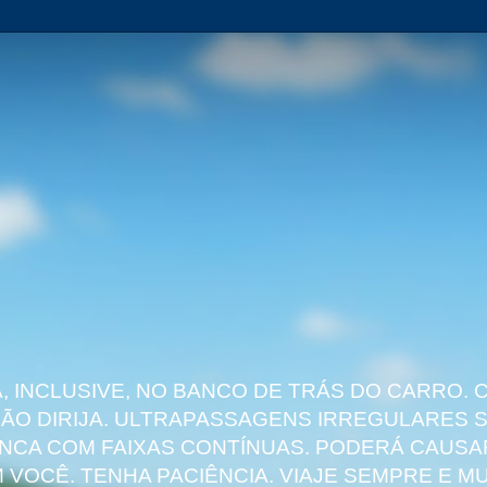
 INCLUSIVE, NO BANCO DE TRÁS DO CARRO. 
 NÃO DIRIJA. ULTRAPASSAGENS IRREGULARES
NCA COM FAIXAS CONTÍNUAS. PODERÁ CAUSAR
VOCÊ. TENHA PACIÊNCIA. VIAJE SEMPRE E MU