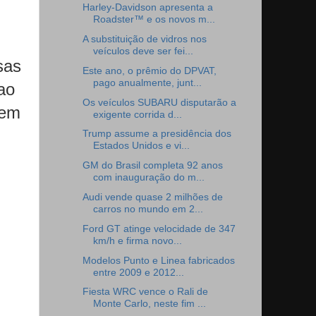
Harley-Davidson apresenta a
Roadster™ e os novos m...
A substituição de vidros nos
veículos deve ser fei...
sas
Este ano, o prêmio do DPVAT,
pago anualmente, junt...
ao
Os veículos SUBARU disputarão a
dem
exigente corrida d...
Trump assume a presidência dos
Estados Unidos e vi...
GM do Brasil completa 92 anos
com inauguração do m...
Audi vende quase 2 milhões de
carros no mundo em 2...
Ford GT atinge velocidade de 347
km/h e firma novo...
Modelos Punto e Linea fabricados
entre 2009 e 2012...
Fiesta WRC vence o Rali de
Monte Carlo, neste fim ...