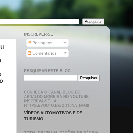
INSCREVER-SE
Postagens
eu
Comentários
á
a
PESQUISAR ESTE BLOG
e
to
CONHEÇA O CANAL BLOG DO
ARNALDO MOREIRA NO YOUTUBE
INSCREVA-SE LÁ:
HTTPS://YOUTU.BE/ODTJNA_NFG0
VÍDEOS AUTOMOTIVOS E DE
TURISMO
TOTAL DE VISUALIZAÇÕES DE PÁGINA