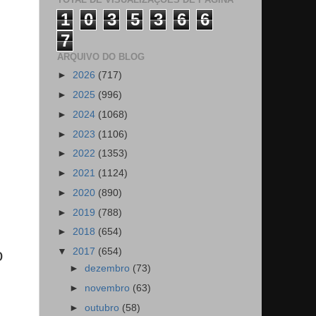
1
0
3
5
3
6
6
7
ARQUIVO DO BLOG
►
2026
(717)
►
2025
(996)
►
2024
(1068)
►
2023
(1106)
►
2022
(1353)
►
2021
(1124)
►
2020
(890)
►
2019
(788)
►
2018
(654)
o
▼
2017
(654)
►
dezembro
(73)
►
novembro
(63)
►
outubro
(58)