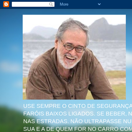
USE SEMPRE O CINTO DE SEGURANÇA,
FARÓIS BAIXOS LIGADOS. SE BEBER,
NAS ESTRADAS. NÃO ULTRAPASSE NU
SUA E A DE QUEM FOR NO CARRO COM 