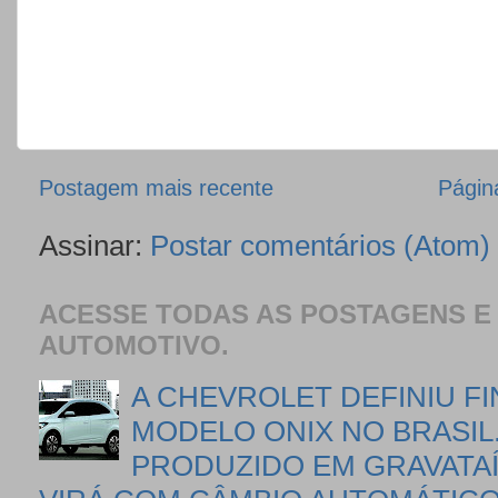
Postagem mais recente
Página
Assinar:
Postar comentários (Atom)
ACESSE TODAS AS POSTAGENS E
AUTOMOTIVO.
A CHEVROLET DEFINIU F
MODELO ONIX NO BRASIL
PRODUZIDO EM GRAVATA