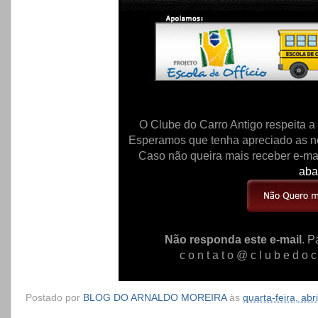
O Clube do Carro Antigo respeita a
Esperamos que tenha apreciado as no
Caso não queira mais receber e-ma
aba
Não responda este e-mail
. P
c o n t a t o @ c l u b e d o c a
Postado por
BLOG DO ARNALDO MOREIRA
às
quarta-feira, abr