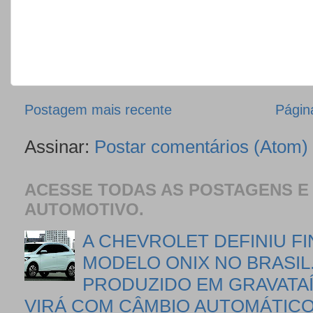
Postagem mais recente
Página
Assinar:
Postar comentários (Atom)
ACESSE TODAS AS POSTAGENS E
AUTOMOTIVO.
A CHEVROLET DEFINIU F
MODELO ONIX NO BRASIL
PRODUZIDO EM GRAVATA
VIRÁ COM CÂMBIO AUTOMÁTICO